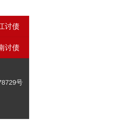
江讨债
南讨债
78729号