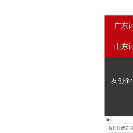
广东
山东
友创企
link:
杭州讨债公