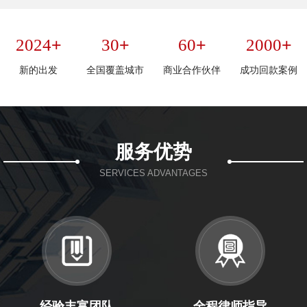
+
+
+
+
2024
30
60
2000
新的出发
全国覆盖城市
商业合作伙伴
成功回款案例
服务优势
SERVICES ADVANTAGES
经验丰富团队
全程律师指导