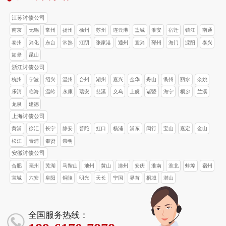
江苏讨债公司
南京
无锡
常州
扬州
徐州
苏州
连云港
盐城
淮安
宿迁
镇江
南通
泰州
兴化
东台
常熟
江阴
张家港
通州
宜兴
邳州
海门
溧阳
泰兴
如皋
昆山
浙江讨债公司
杭州
宁波
绍兴
温州
台州
湖州
嘉兴
金华
舟山
衢州
丽水
余姚
乐清
临海
温岭
永康
瑞安
慈溪
义乌
上虞
诸暨
海宁
桐乡
兰溪
龙泉
建德
上海讨债公司
黄浦
徐汇
长宁
静安
普陀
虹口
杨浦
浦东
闵行
宝山
嘉定
金山
松江
青浦
奉贤
崇明
安徽讨债公司
合肥
亳州
芜湖
马鞍山
池州
黄山
滁州
安庆
淮南
淮北
蚌埠
宿州
宣城
六安
阜阳
铜陵
明光
天长
宁国
界首
桐城
潜山
全国服务热线：