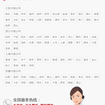
江苏讨债公司
南京
无锡
常州
扬州
徐州
苏州
连云港
盐城
淮安
宿迁
镇江
南通
泰州
兴化
东台
常熟
江阴
张家港
通州
宜兴
邳州
海门
溧阳
泰兴
如皋
昆山
浙江讨债公司
杭州
宁波
绍兴
温州
台州
湖州
嘉兴
金华
舟山
衢州
丽水
余姚
乐清
临海
温岭
永康
瑞安
慈溪
义乌
上虞
诸暨
海宁
桐乡
兰溪
龙泉
建德
上海讨债公司
黄浦
徐汇
长宁
静安
普陀
虹口
杨浦
浦东
闵行
宝山
嘉定
金山
松江
青浦
奉贤
崇明
安徽讨债公司
合肥
亳州
芜湖
马鞍山
池州
黄山
滁州
安庆
淮南
淮北
蚌埠
宿州
宣城
六安
阜阳
铜陵
明光
天长
宁国
界首
桐城
潜山
全国服务热线：