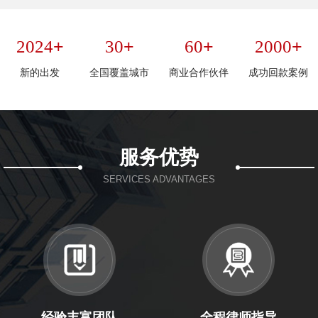
+
+
+
+
2024
30
60
2000
新的出发
全国覆盖城市
商业合作伙伴
成功回款案例
服务优势
SERVICES ADVANTAGES
经验丰富团队
全程律师指导