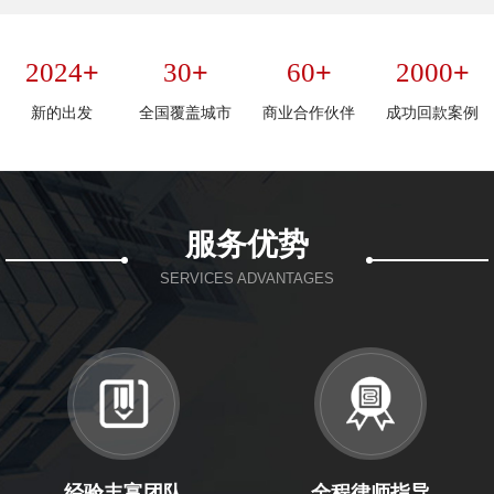
+
+
+
+
2024
30
60
2000
新的出发
全国覆盖城市
商业合作伙伴
成功回款案例
服务优势
SERVICES ADVANTAGES
经验丰富团队
全程律师指导