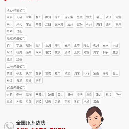
江苏讨债公司
南京
无锡
常州
扬州
徐州
苏州
连云港
盐城
淮安
宿迁
镇江
南通
泰州
兴化
东台
常熟
江阴
张家港
通州
宜兴
邳州
海门
溧阳
泰兴
如皋
昆山
浙江讨债公司
杭州
宁波
绍兴
温州
台州
湖州
嘉兴
金华
舟山
衢州
丽水
余姚
乐清
临海
温岭
永康
瑞安
慈溪
义乌
上虞
诸暨
海宁
桐乡
兰溪
龙泉
建德
上海讨债公司
黄浦
徐汇
长宁
静安
普陀
虹口
杨浦
浦东
闵行
宝山
嘉定
金山
松江
青浦
奉贤
崇明
安徽讨债公司
合肥
亳州
芜湖
马鞍山
池州
黄山
滁州
安庆
淮南
淮北
蚌埠
宿州
宣城
六安
阜阳
铜陵
明光
天长
宁国
界首
桐城
潜山
全国服务热线：