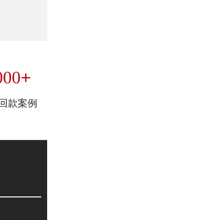
+
000
回款案例