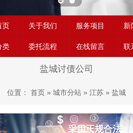
首页
关于我们
服务项目
新
分类
委托流程
在线留言
联
盐城讨债公司
位置：
首页
»
城市分站
»
江苏
»
盐城
采用正规合法