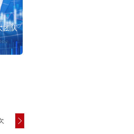
法
欠团队
已成功解决60
欠
应收账款追讨
债务纠纷处理