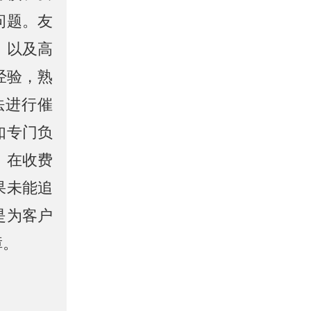
问题。友
，以及高
经验，熟
法进行催
如专门负
。在收费
果未能追
是为客户
障。