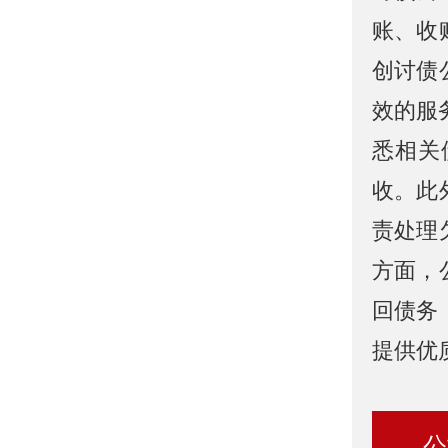
账、收
创讨债
效的服
悉相关
收。此
责处理
方面，
回债务
提供优
公