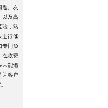
问题。友
，以及高
经验，熟
法进行催
如专门负
。在收费
果未能追
是为客户
障。