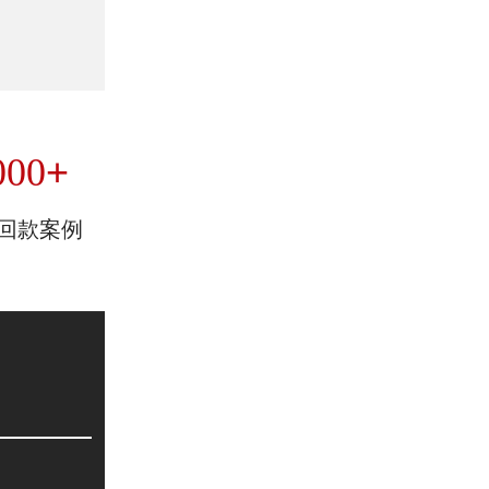
+
000
回款案例