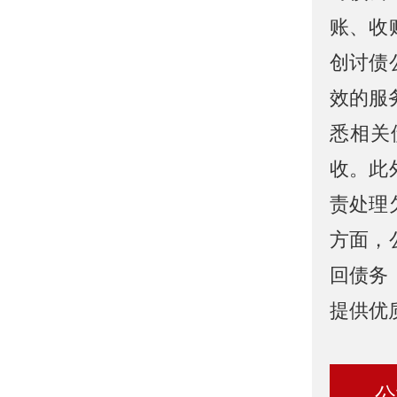
账、收
创讨债
效的服
悉相关
收。此
责处理
方面，
回债务
提供优
公