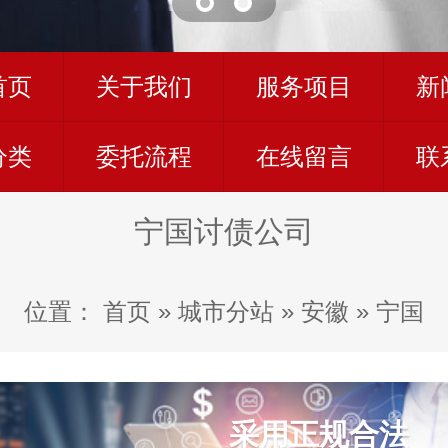
首页
关于我们
服务项目
新
分类
委托流程
在线留言
联
宁国讨债公司
位置：
首页
»
城市分站
»
安徽
»
宁国
采用正规合法