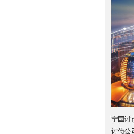
宁国讨
讨债公