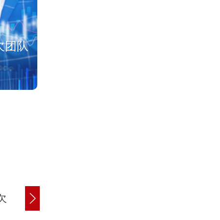
法
欠团队
已成功解决60
欠
应收账款追讨
债务纠纷处理