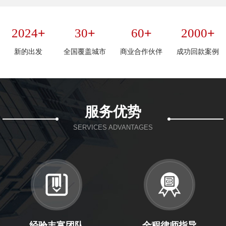
+
+
+
+
2024
30
60
2000
新的出发
全国覆盖城市
商业合作伙伴
成功回款案例
服务优势
SERVICES ADVANTAGES
经验丰富团队
全程律师指导