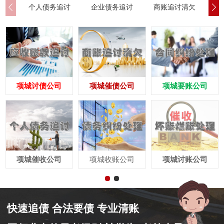
个人债务追讨
企业债务追讨
商账追讨清欠
应
项城讨债公司
项城催债公司
项城要账公司
项城催收公司
项城收账公司
项城讨账公司
快速追债 合法要债 专业清账