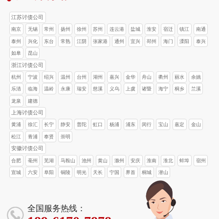
江苏讨债公司
南京
无锡
常州
扬州
徐州
苏州
连云港
盐城
淮安
宿迁
镇江
南通
泰州
兴化
东台
常熟
江阴
张家港
通州
宜兴
邳州
海门
溧阳
泰兴
如皋
昆山
浙江讨债公司
杭州
宁波
绍兴
温州
台州
湖州
嘉兴
金华
舟山
衢州
丽水
余姚
乐清
临海
温岭
永康
瑞安
慈溪
义乌
上虞
诸暨
海宁
桐乡
兰溪
龙泉
建德
上海讨债公司
黄浦
徐汇
长宁
静安
普陀
虹口
杨浦
浦东
闵行
宝山
嘉定
金山
松江
青浦
奉贤
崇明
安徽讨债公司
合肥
亳州
芜湖
马鞍山
池州
黄山
滁州
安庆
淮南
淮北
蚌埠
宿州
宣城
六安
阜阳
铜陵
明光
天长
宁国
界首
桐城
潜山
全国服务热线：